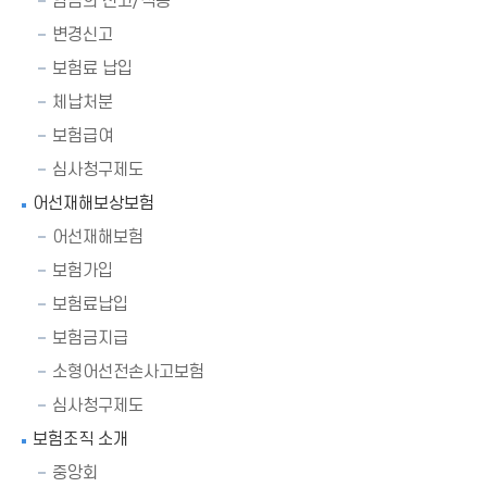
임금의 신고/적용
변경신고
보험료 납입
체납처분
보험급여
심사청구제도
어선재해보상보험
어선재해보험
보험가입
보험료납입
보험금지급
소형어선전손사고보험
심사청구제도
보험조직 소개
중앙회