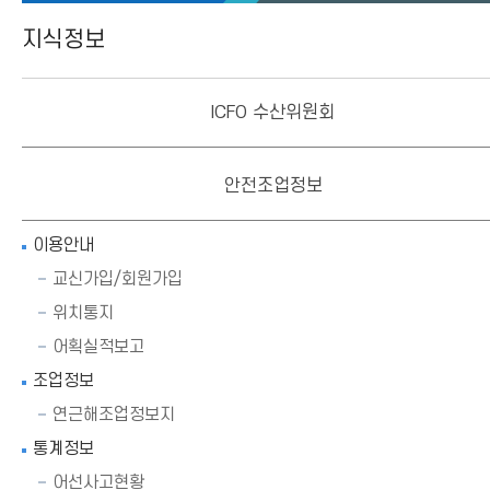
지식정보
ICFO 수산위원회
안전조업정보
이용안내
교신가입/회원가입
위치통지
어획실적보고
조업정보
연근해조업정보지
통계정보
어선사고현황