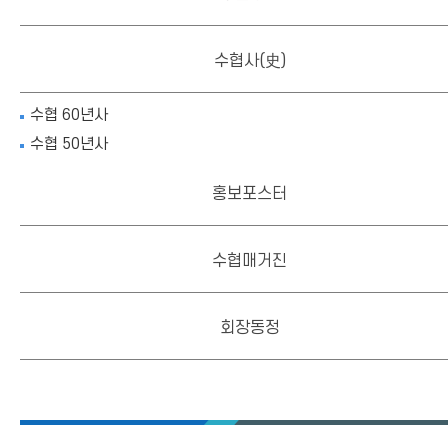
수협사(史)
수협 60년사
수협 50년사
홍보포스터
수협매거진
회장동정