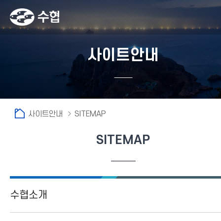
사이트안내
사이트안내
SITEMAP
SITEMAP
fnctId=sitemenu,menuViewType=tab
fnctId=sitemap,fnctNo=0
수협소개