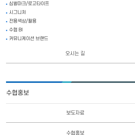
심벌마크/로고타이프
시그니처
전용색상/활용
수협 BI
커뮤니케이션 브랜드
오시는 길
수협홍보
보도자료
수협홍보