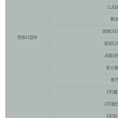
CJ대
롯데
엔에이치
판매사업부
효성티
세종네
토스페
펌즈
(주)
(주)엠
(주)