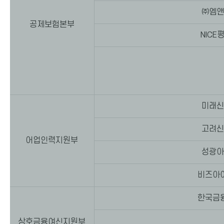
㈜엠앤
공제보험본부
NICE
미래신
고려신
어업인력지원부
성광아
비즈아
한국금
상호금융여신지원부