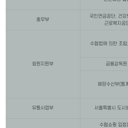
국민연금공단, 건강
총무부
근로복지공
수협법에 의한 조합
회원지원부
금융감독
해양수산부(통
유통사업부
서울특별시 도시
수협쇼핑 입점