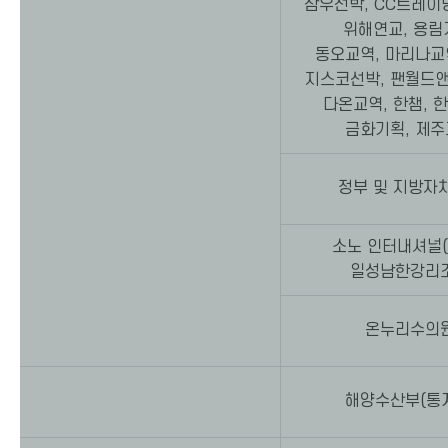
삼우선박, CC트레이딩
위해연교, 용림
동오교역, 마리나교역
지스코선박, 팬월드
다온교역, 한챔, 
금화기획, 제
정부 및 지방자
소노 인터내셔널(
일성남한강리
온누리수의
해양수산부(통