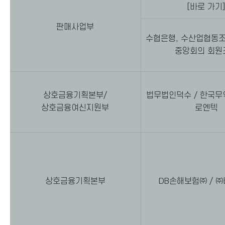
[바로 가기
판매사업부
수협은행, 수산업협동
중앙회의 회원
상호금융기획본부/
법무법인덕수 / 한국무
상호금융여신지원부
로엔텍
상호금융기획본부
DB손해보험㈜ / 