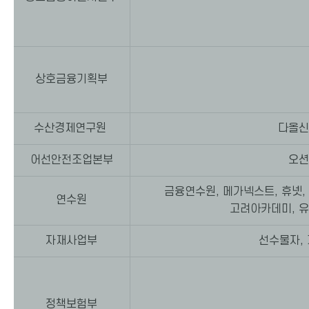
상호금융기획부
수산경제연구원
다올신
어선안전조업본부
오션
금융연수원, 메가넥스트, 휴넷,
연수원
고려아카데미, 유
자재사업부
선수물자,
정책보험부