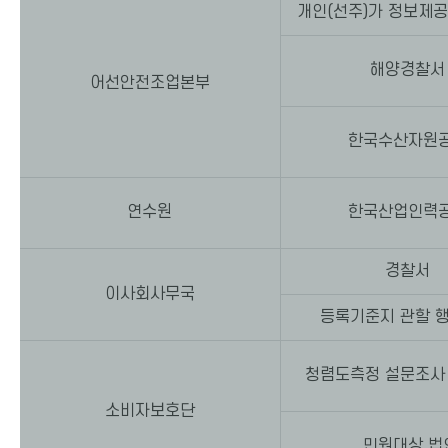
개인(선주)가 정보제
해양경찰
어선안전조업본부
한국수산자원
연수원
한국산업인력
경찰서
이사회사무국
등록기준지 관할 
청렴도측정 설문조사
소비자보호단
민원대상 법