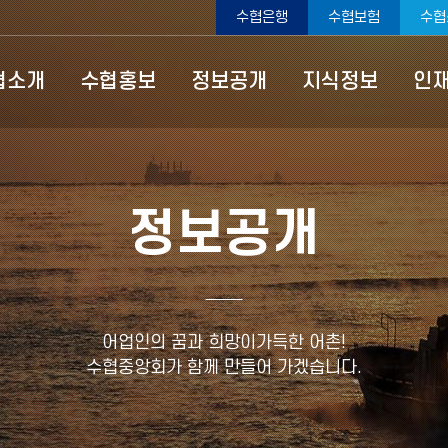
수협은행
수협보험
수협
ype=top
협소개
수협홍보
정보공개
지식정보
인
정보공개
어업인의 꿈과 희망이가득한 어촌!
수협중앙회가 함께 만들어 가겠습니다.