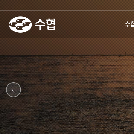
fnctId=sitemenu,menuViewT
수