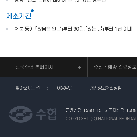
공공기관의 결정에 대하여 불복이 있는 청구인
제소기간
처분 등이 「있음을 안날」부터 90일,「있는 날」부터 1년 이내
전국수협 홈페이지
수산ㆍ해양 관련정보
찾아오시는 길
이용약관
개인정보처리방침
금융상담 1588-1515
공제상담 1588
COPYRIGHT (C) NATIONAL FEDERAT