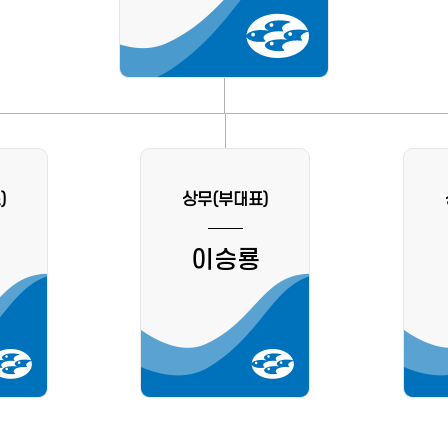
)
상무(부대표)
이승룡