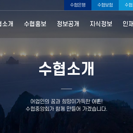
수협은행
수협보험
수협
ype=top
협소개
수협홍보
정보공개
지식정보
인
수협소개
어업인의 꿈과 희망이가득한 어촌!
수협중앙회가 함께 만들어 가겠습니다.