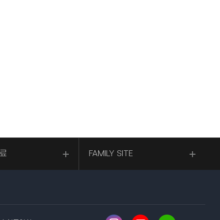
료
FAMILY SITE