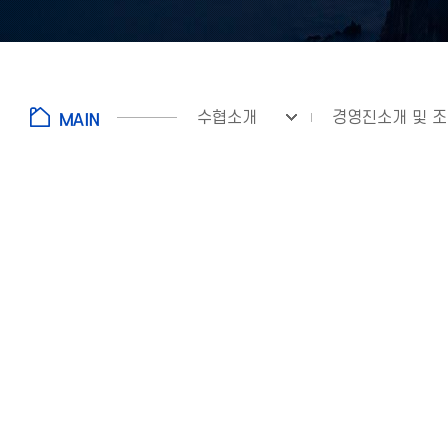
수협소개
경영진소개 및 
fnctId=sitemenu,menuViewType=tab