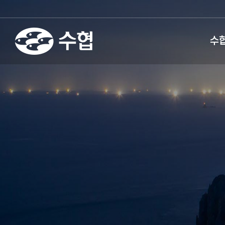
fnctId=sitemenu,menuViewT
수