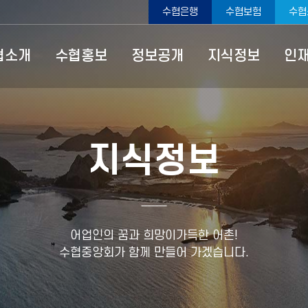
수협은행
수협보험
수협
ype=top
협소개
수협홍보
정보공개
지식정보
인
지식정보
어업인의 꿈과 희망이가득한 어촌!
수협중앙회가 함께 만들어 가겠습니다.