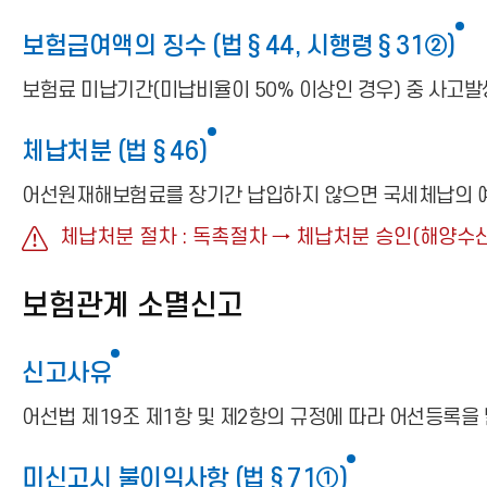
보험급여액의 징수 (법§44, 시행령§31②)
보험료 미납기간(미납비율이 50% 이상인 경우) 중 사고발
체납처분 (법§46)
어선원재해보험료를 장기간 납입하지 않으면 국세체납의 예에
체납처분 절차 : 독촉절차 → 체납처분 승인(해양수산
보험관계 소멸신고
신고사유
어선법 제19조 제1항 및 제2항의 규정에 따라 어선등록을
미신고시 불이익사항 (법§71①)