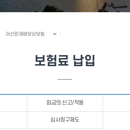
어선원재해보상보험
보험료 납입
임금의 신고/적용
심사청구제도