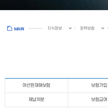
지식정보
정책보험
fnctId=sitemenu,menuViewType=tab
어선원재해보험
보험가입
체납처분
보험급여