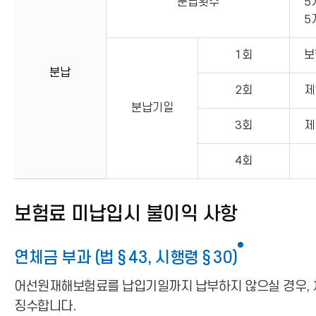
분납횟수
5
5
1회
보
분납
2회
제
분납기일
3회
제
4회
보험료 미납입시 불이익 사항
연체금 부과 (법§43, 시행령§30)
어선원재해보험료를 납입기일까지 납부하지 않으실 경우, 체
징수합니다.