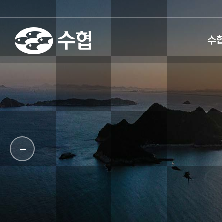
fnctId=sitemenu,menuViewT
수