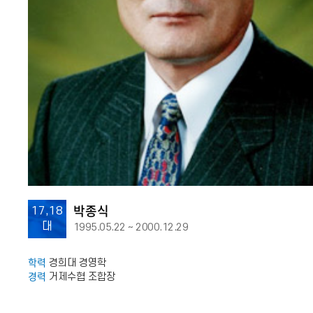
박종식
17,18
대
1995.05.22 ~ 2000.12.29
학력
경희대 경영학
경력
거제수협 조합장