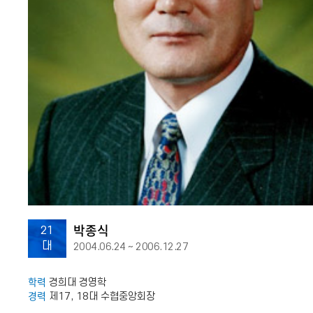
박종식
21
대
2004.06.24 ~ 2006.12.27
학력
경희대 경영학
경력
제17, 18대 수협중앙회장