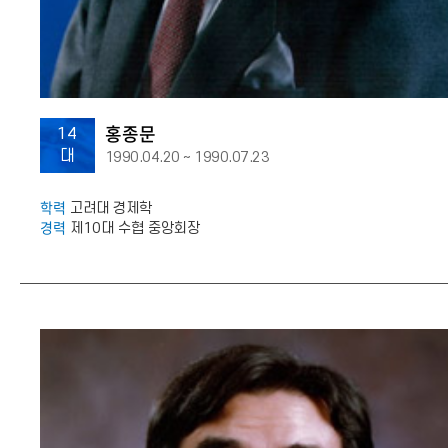
홍종문
14
대
1990.04.20 ~ 1990.07.23
학력
고려대 경제학
경력
제10대 수협 중앙회장