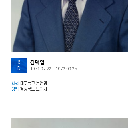
김덕엽
6
대
1971.07.22 ~ 1973.09.25
학력
대구농고 농업과
경력
경상북도 도지사