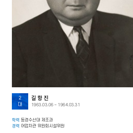
길 항 진
2
대
1963.03.06 ~ 1964.03.31
학력
동경수산대 제조과
경력
어업차관 위원회시설위원