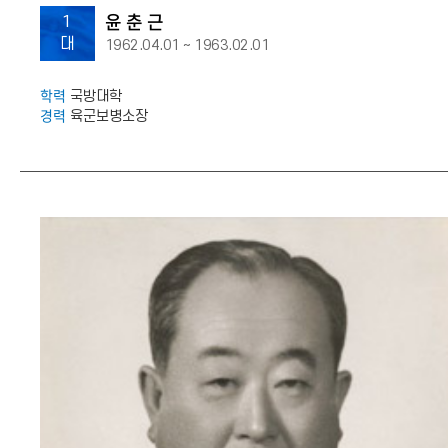
윤 춘 근
1
대
1962.04.01 ~ 1963.02.01
학력
국방대학
경력
육군보병소장