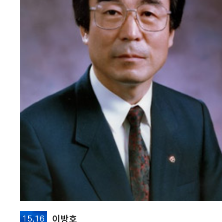
이방호
15,16