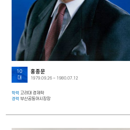
홍종문
10
대
1979.09.26 ~ 1980.07.12
학력
고려대 경제학
경력
부산공동어시장장