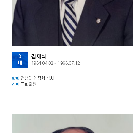
김재식
3
대
1964.04.02 ~ 1966.07.12
학력
전남대 행정학 석사
경력
국회의원