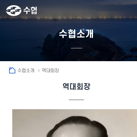
수협소개
수협소개
역대회장
역대회장
fnctId=sitemenu,menuViewType=tab
fnctId=profl,fnctNo=2
인물소개 리스트