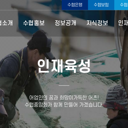
수협은행
수협보험
수협
협소개
수협홍보
정보공개
지식정보
인
인재육성
어업인의 꿈과 희망이가득한 어촌!
수협중앙회가 함께 만들어 가겠습니다.