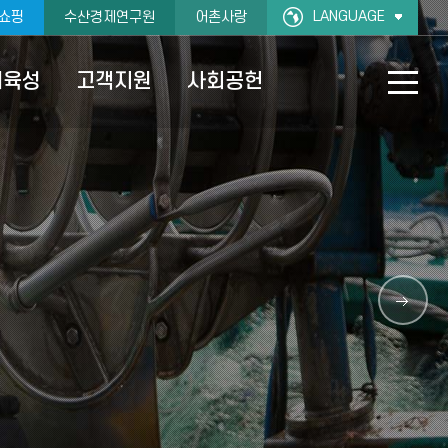
LANGUAGE
쇼핑
수산경제연구원
어촌사랑
재육성
고객지원
사회공헌