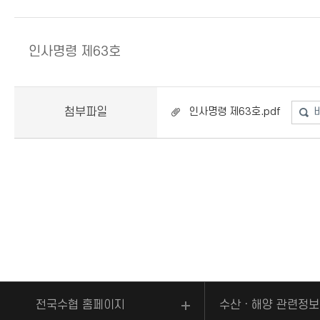
인사명령 제63호
첨부파일
인사명령 제63호.pdf
전국수협 홈페이지
수산ㆍ해양 관련정보