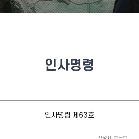
인사명령
인사명령 제63호
작성자
총무부