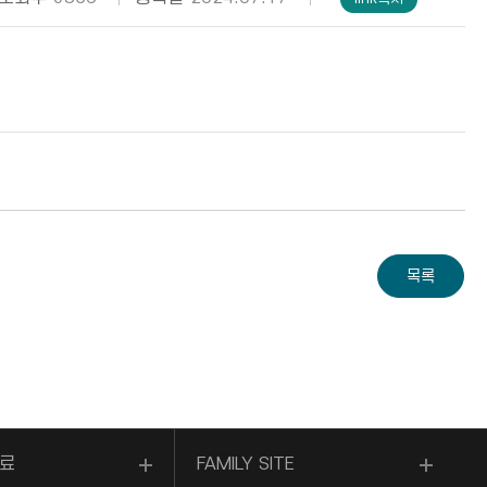
료
FAMILY SITE