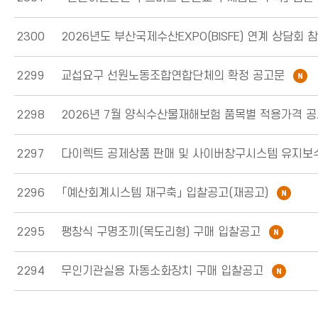
2300
2299
교섭요구 선원노동조합연합단체의 확정 공고문
2298
2297
2296
「예산회계시스템 재구축」 입찰공고(재공고)
2295
팽창식 구명조끼(목도리형) 구매 입찰공고
2294
무인기관실용 자동소화장치 구매 입찰공고