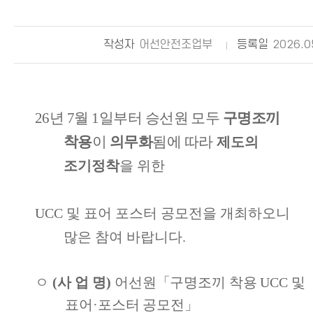
작성자
어선안전조업부
등록일
2026.0
26
년
7
월
1
일부터 승선원 모두
구명조끼
착용
이
의무화
됨에 따라
제도의
조기정착
을 위한
UCC 및 표어 포스터 공모전을 개최하오니
많은 참여 바랍니다.
ㅇ
(
사 업 명
)
어선원
「
구명조끼 착용
UCC
및
표어
·
포스터 공모전
」