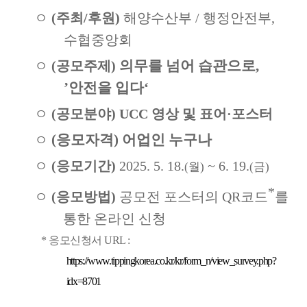
ㅇ
(
주최
/
후원
)
해양수산부
/
행정안전부
,
수협중앙회
의무를 넘어 습관으로
,
ㅇ
(
공모주제
)
’
안전을 입다
‘
ㅇ
(
공모분야
) UCC
영상 및 표어
·
포스터
(
응모자격
)
어업인 누구나
ㅇ
ㅇ
(
응모기간
)
2025. 5. 18.
~ 6. 19.
(
월
)
(
금
)
*
ㅇ
(
응모방법
)
공모전 포스터의
QR
코드
를
통한 온라인 신청
*
응모신청서
URL :
https://www.tippingkorea.co.kr/kr/form_n/view_survey.php?
idx=8701