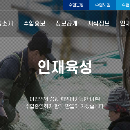
수협은행
수협보험
수협
협소개
수협홍보
정보공개
지식정보
인
인재육성
어업인의 꿈과 희망이가득한 어촌!
수협중앙회가 함께 만들어 가겠습니다.