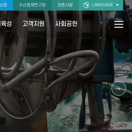
LANGUAGE
쇼핑
수산경제연구원
어촌사랑
재육성
고객지원
사회공헌