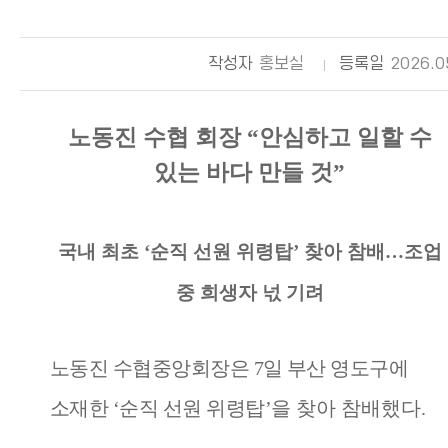
작성자
홍보실
등록일
2026.0
노동진 수협 회장
“
안심하고 일할 수
있는 바다 만들 것
”
국내 최초
‘
순직 선원 위령탑
’
찾아 참배
…
조업
중 희생자 넋 기려
노동진 수협중앙회장은
7
일 부산 영도구에
소재한
‘
순직 선원 위령탑
’
을
찾아 참배했다
.