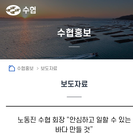
수협홍보
수협홍보
보도자료
보도자료
노동진 수협 회장 “안심하고 일할 수 있는
바다 만들 것”