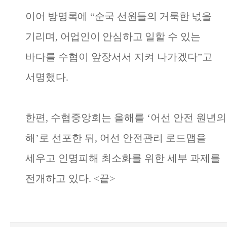
이어 방명록에
“
순국 선원들의 거룩한 넋을
기리며
,
어업인이 안심하고
일할 수 있는
바다를 수협이 앞장서서 지켜 나가겠다
”
고
서명했다
.
한편
,
수협중앙회는 올해를
‘
어선 안전 원년의
해
’
로 선포한 뒤
,
어선 안전관리 로드맵을
세우고 인명피해 최소화를 위한 세부 과제를
전개하고 있다
. <
끝
>