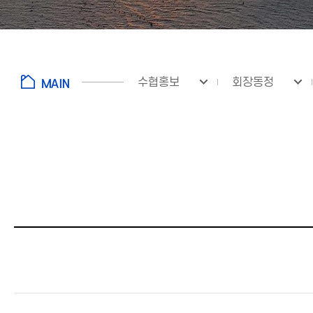
수협홍보
회장동정