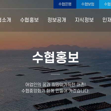
수협은행
수협보험
수협
협소개
수협홍보
정보공개
지식정보
인
수협홍보
어업인의 꿈과 희망이가득한 어촌!
수협중앙회가 함께 만들어 가겠습니다.