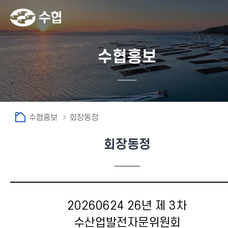
수협홍보
수협홍보
회장동정
회장동정
20260624 26년 제 3차
수산업발전자문위원회