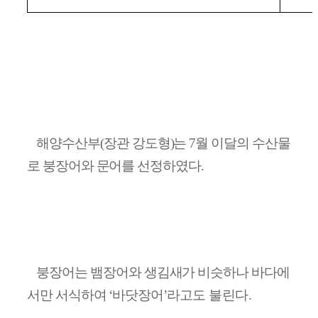
해양수산부
(
장관 강도형
)
는
7
월 이달의 수산물
로 붕장어와 문어를 선정하였다
.
붕장어는 뱀장어와 생김새가 비슷하나 바다에
서만 서식하여
‘
바닷장어
’
라고도
불린다
.