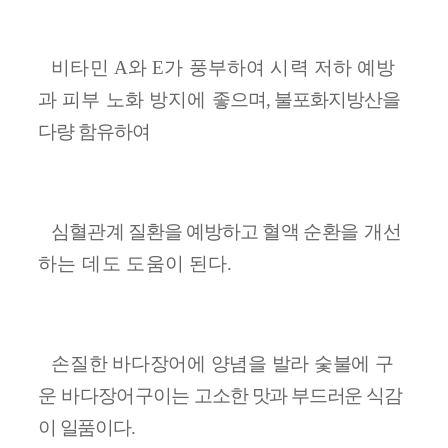
비타민
A
와
E
가 풍부하여 시력 저하 예방
과 피부 노화 방지에
좋으며
,
불포화지방산을
다량 함유하여
심혈관계 질환을 예방하고
혈액 순환을
개선
하는 데도
도움이 된다
.
손질한 바다장어에 양념을 발라 숯불에 구
운
바다장어구이는
고소한 맛과 부드러운 식감
이 일품이다
.