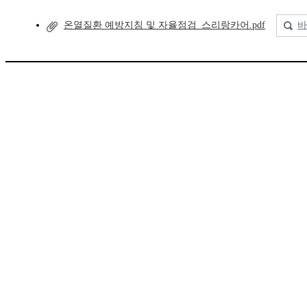
온열질환 예방지침 및 자율점검_스리랑카어.pdf
바