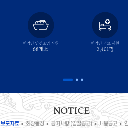
어업인 안전조업 지원
어업인 의료 지원
88
개소
3,079
명
fnctId=recentBbs,fnctNo=20
NOTICE
보도자료
회장동정
공지사항 (입찰공고)
채용공고