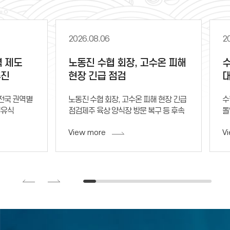
2026.08.06
2
력 제도
노동진 수협 회장, 고수온 피해
수
추진
현장 긴급 점검
 전국 권역별
노동진 수협 회장, 고수온 피해 현장 긴급
수
부유식
점검제주 육상 양식장 방문 복구 등 후속
돌
부산 경남
대책 논의손해 사정 인원 긴급 투입해
가
View more
V
의사항 수렴
신속 사고 조사전국 9곳 지역본부 피해
장
)
상황 실시간 점검
자