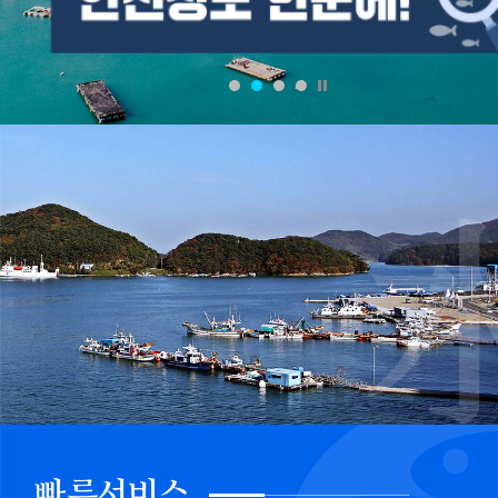
imageSlideSetupSeq=21,cnvrsVe=1,stopTime=3,pcCo=1,cnv
imageSlideSetupSeq=22,cnvrsVe=1,stopTime=3,pcCo=3,cnv
fnctId=imageSlide,fnctNo=23
빠른서비스(
6
개)
빠른
서비스