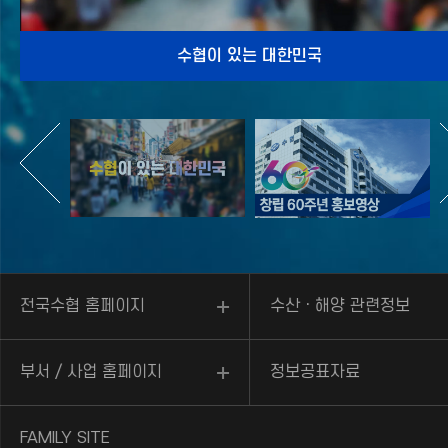
수협이 있는 대한민국
imageSlideSetupSeq=42,cnvrsVe=1,stopTime=3,pcCo=1,c
전국수협 홈페이지
수산ㆍ해양 관련정보
imageSlideSetupSeq=28,cnvrsVe=1,stopTime=3,pcCo=3,cnv
유저서비스(
0
개)
부서 / 사업 홈페이지
정보공표자료
FAMILY SITE