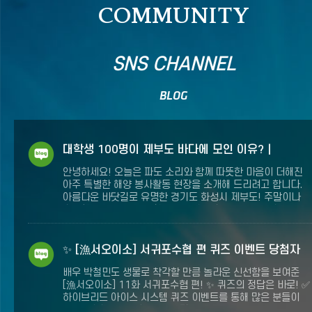
COMMUNITY
SNS CHANNEL
fnctId=snsApi,fnctNo=0
BLOG
대학생 100명이 제부도 바다에 모인 이유? |
수협X경희대 '모두의 바다 함께海' 플로깅 현장
안녕하세요! 오늘은 파도 소리와 함께 따뜻한 마음이 더해진
스케치
아주 특별한 해양 봉사활동 현장을 소개해 드리려고 합니다.
아름다운 바닷길로 유명한 경기도 화성시 제부도! 주말이나
휴가철에 많은 분들이 찾는 대표적인 휴양지인데요. 하지만
피서객들이 오고 간 자리에 남겨진 쓰레기들로 바다가
아파하고 있다는 사실, 알고 계셨나요? 이번에 수협중앙회와
경희대학교 총학생회가 제부도 바다를 살리기 위해 힘을
✨ [漁서오이소] 서귀포수협 편 퀴즈 이벤트 당첨자
모았는데요. ‘모두의 바다, 함께海’ 그 생생했던 현장을 지금
발표✨
바로 전해드릴게요! 젊은 열기로 가득 찬 제부도 해변! 방학
배우 박철민도 생물로 착각할 만큼 놀라운 신선함을 보여준
기간임에도 불구하고 무려 100여 명의 대학생 봉사자들이
[漁서오이소] 11화 서귀포수협 편! ✨ 퀴즈의 정답은 바로! ✅
제부도에 모였습니다. 이번 행.......
하이브리드 아이스 시스템 퀴즈 이벤트를 통해 많은 분들이
서귀포수협의 특별한 급속 동결 기술에도 많은 관심을