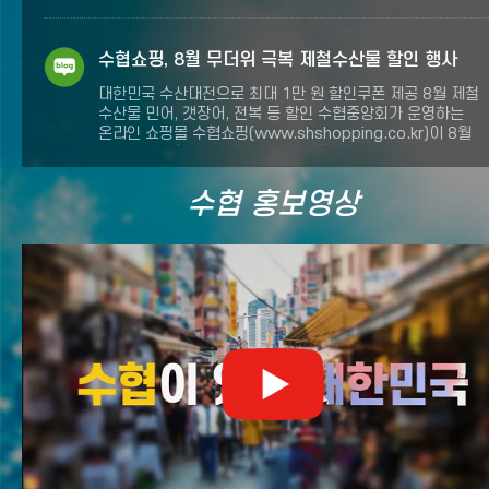
보내주셨습니다. 소중한 댓글로 이벤트에 참여해 주신 모든
분들께 진심으로 감사드립니다. 당첨되신 분들께는 작성해
주신 연락처를 통해 쫄깃한 식감과 깊은 풍미를 담은
수협쇼핑, 8월 무더위 극복 제철수산물 할인 행사
[서귀포수협] 제주은갈치 어묵 종합세트를 보내드릴
대한민국 수산대전으로 최대 1만 원 할인쿠폰 제공 8월 제철
예정입니다. 앞으로도 우리 바다와 수산물의 숨은 매력을
수산물 민어, 갯장어, 전복 등 할인 수협중앙회가 운영하는
전하기 위해 전국 방방곡곡을 달려갈 [漁서오이소]에 많은
온라인 쇼핑몰 수협쇼핑(www.shshopping.co.kr)이 8월
관심과 사랑 부탁드립니다! ❤️ .......
무더위에 제철수산물 할인 행사를 통해 소비자들에게 풍성한
할인 혜택을 제공합니다. 수협쇼핑은 현재 「대한민국 수산대
fnctId=imageSlide,fnctNo=42
8월 특별전」과 「8월 제철수산물 기획전」을 진행 중에
수협 홍보영상
유튜브(
2
개)
있습니다. 우선 3일부터 오는 23일까지 3주간 열리는
「대한민국 수산대전 8월 특별전」에서는 전복·굴비·갈치·
고등어 등 다양한 국내산 인기 수산물을 할인가격으로 만나볼
수 있습니다. 행사기간 매주 월요일 발급되는 수산대전
할인쿠폰을 사용하면 최대 1만 원 이내에서 20% 할인을.......