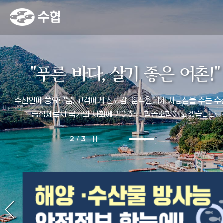
fnctId=imageSlide,fnctNo=21
비주얼(
3
개)
"
푸
른
바
다
,
살
기
좋
은
어
촌
!
"
수산인에 풍요로움, 고객에게 신뢰감, 임직원에게 자긍심을 주는
수
중심체로서 국가와 사회에 기여하는 협동조합이 되겠습니다.
2
3
/
fnctId=imageSlide,fnctNo=22
팝업존(
4
개)