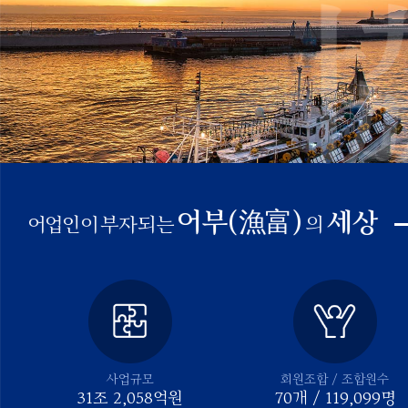
어부(漁富)
세상
어업인이
부자되는
의
사업규모
회원조합 / 조합원수
40
조
2,639
억원
91
개 /
152,692
명