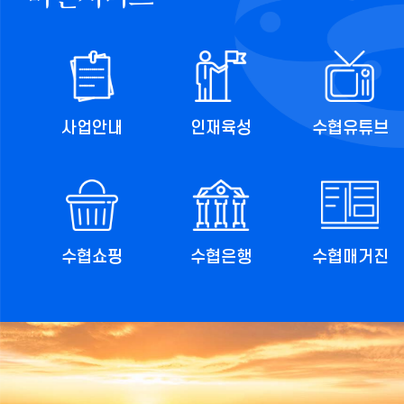
사업안내
인재육성
수협유튜브
수협쇼핑
수협은행
수협매거진
imageSlideSetupSeq=23,cnvrsVe=1,stopTime=3,pcCo=1,cnv